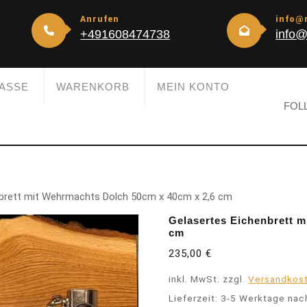
Anrufen
info@
+491608474738
info@
ASSE
WARENKORB
MEIN KONTO
FOL
nbrett mit Wehrmachts Dolch 50cm x 40cm x 2,6 cm
Gelasertes Eichenbrett 
cm
235,00
€
inkl. MwSt.
zzgl.
Versandkos
Lieferzeit:
3-5 Werktage nac