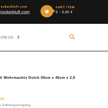
rockerkluft.com
CART ITEM
rockerkluft.com
0 -
0,00
€
LOW US:
mit Wehrmachts Dolch 50cm x 40cm x 2,6
ten
h Zahlungseingang