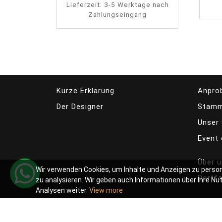
Lieferzeit:
3-5 Werktage nach
Zahlungseingang
Kurze Erklärung
Anpro
Der Designer
Stamm
Unser 
Event 
Über 
Wir verwenden Cookies, um Inhalte und Anzeigen zu person
Portfo
zu analysieren. Wir geben auch Informationen über Ihre N
Analysen weiter.
View more