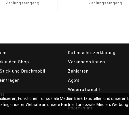
Zahlungseingang
Zahlungseingang
ben
Datenschutzerklärung
kunden Shop
Versandoptionen
Stick und Druckmobil
Zahlarten
eintragen
Agb’s
Widerrufsrecht
uns
Kontakt
alisieren, Funktionen für soziale Medien bereitzustellen und unseren
lio
utzung unserer Website an unsere Partner für soziale Medien, Werbung
Impressum
Automobile WordPress Theme
By Themespride