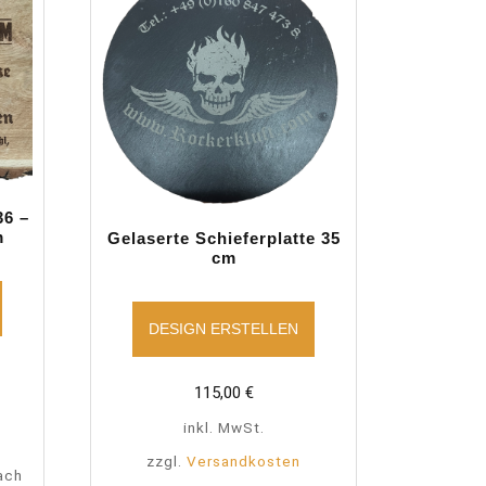
36 –
m
Gelaserte Schieferplatte 35
cm
DESIGN ERSTELLEN
115,00
€
inkl. MwSt.
zzgl.
Versandkosten
ach