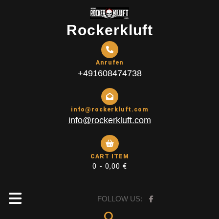
Skip
to
Rockerkluft
content
Anrufen
+491608474738
info@rockerkluft.com
info@rockerkluft.com
CART ITEM
0 -
0,00
€
Open
FOLLOW US: