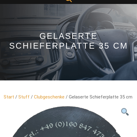
Button
GELASERTE
SCHIEFERPLATTE 35 CM
Start
/
Stuff
/
Clubgeschenke
/ Gelaserte Schieferplatte 35 cm