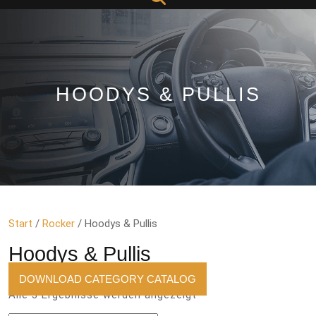
Button
HOODYS & PULLIS
Start
/
Rocker
/ Hoodys & Pullis
Hoodys & Pullis
DOWNLOAD CATEGORY CATALOG
Nach
Alle 3 Ergebnisse werden angezeigt
Aktualität