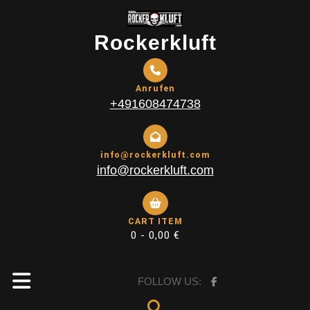
Skip
to
Rockerkluft
content
Anrufen
+491608474738
info@rockerkluft.com
info@rockerkluft.com
CART ITEM
0 -
0,00
€
Open
FOLLOW US: