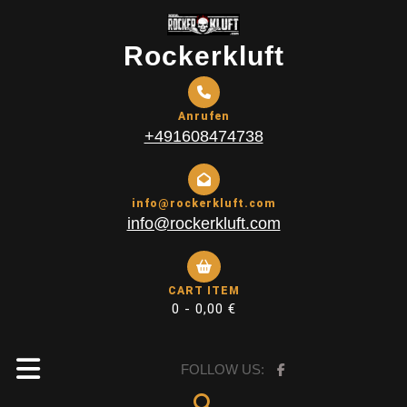
Skip
to
Rockerkluft
content
Anrufen
+491608474738
info@rockerkluft.com
info@rockerkluft.com
CART ITEM
0 -
0,00
€
Open
FOLLOW US: