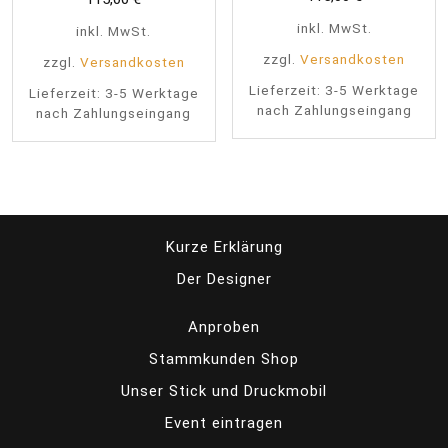
inkl. MwSt.
inkl. MwSt.
zzgl.
Versandkosten
zzgl.
Versandkosten
Lieferzeit:
3-5 Werktage
Lieferzeit:
3-5 Werktage
nach Zahlungseingang
nach Zahlungseingang
Kurze Erklärung
Der Designer
Anproben
Stammkunden Shop
Unser Stick und Druckmobil
Event eintragen