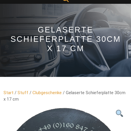
Button
GELASERTE
SCHIEFERPLATTE 30CM
X 17 CM
Start
/
Stuff
/
Clubgeschenke
/ Gelaserte Schieferplatte 30cm
x 17 cm