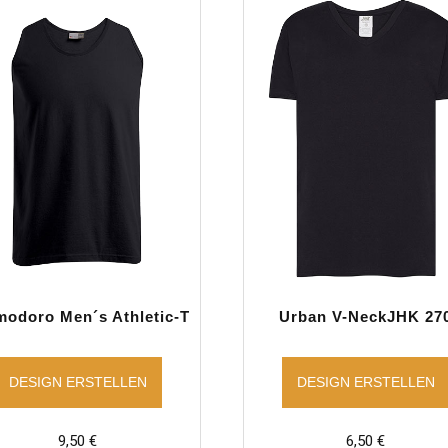
odoro Men´s Athletic-T
Urban V-NeckJHK 27
DESIGN ERSTELLEN
DESIGN ERSTELLEN
9,50
€
6,50
€