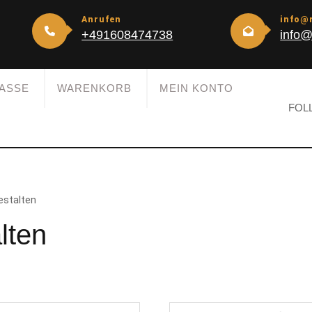
Anrufen
info@
+491608474738
info@
ASSE
WARENKORB
MEIN KONTO
FOL
gestalten
alten
t