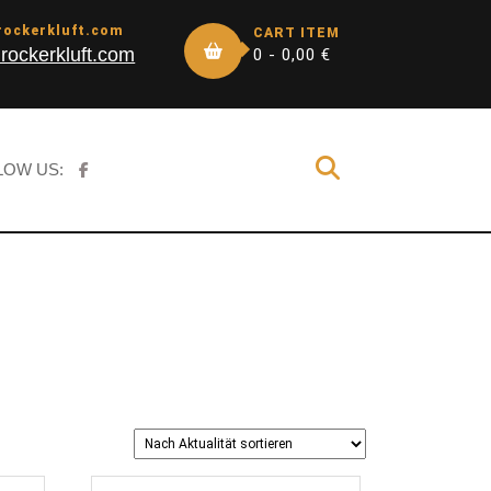
rockerkluft.com
CART ITEM
rockerkluft.com
0 -
0,00
€
LOW US: