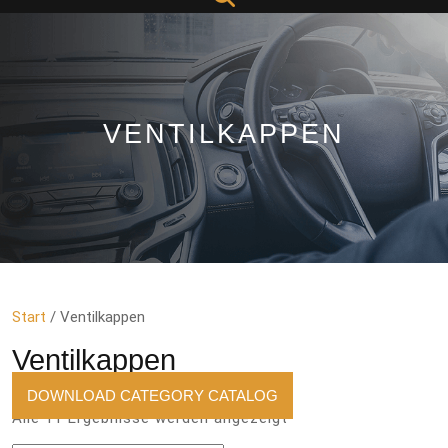
Button
VENTILKAPPEN
Start
/ Ventilkappen
Ventilkappen
DOWNLOAD CATEGORY CATALOG
Nach
Alle 11 Ergebnisse werden angezeigt
Aktualität