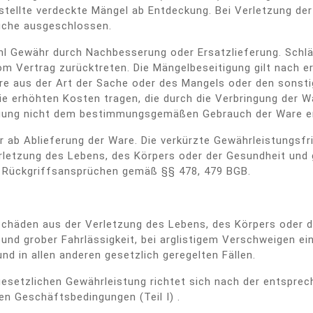
stellte verdeckte Mängel ab Entdeckung. Bei Verletzung der
üche ausgeschlossen.
hl Gewähr durch Nachbesserung oder Ersatzlieferung. Schlä
om Vertrag zurücktreten. Die Mängelbeseitigung gilt nach 
ere aus der Art der Sache oder des Mangels oder den sonst
e erhöhten Kosten tragen, die durch die Verbringung der W
ingung nicht dem bestimmungsgemäßen Gebrauch der Ware en
r ab Ablieferung der Ware. Die verkürzte Gewährleistungsfri
letzung des Lebens, des Körpers oder der Gesundheit und g
ei Rückgriffsansprüchen gemäß §§ 478, 479 BGB.
 Schäden aus der Verletzung des Lebens, des Körpers oder d
 und grober Fahrlässigkeit, bei arglistigem Verschweigen e
d in allen anderen gesetzlich geregelten Fällen.
esetzlichen Gewährleistung richtet sich nach der entsprec
en Geschäftsbedingungen (Teil I) .