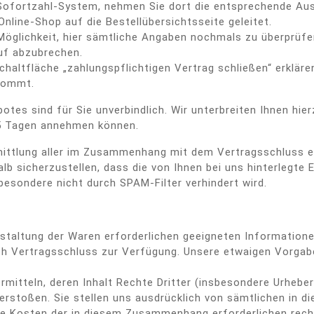
n Sofortzahl-System, nehmen Sie dort die entsprechende Aus
nline-Shop auf die Bestellübersichtsseite geleitet.
Möglichkeit, hier sämtliche Angaben nochmals zu überprüfen
uf abzubrechen.
haltfläche „zahlungspflichtigen Vertrag schließen“ erkläre
kommt.
otes sind für Sie unverbindlich. Wir unterbreiten Ihnen hie
n 5 Tagen annehmen können.
ittlung aller im Zusammenhang mit dem Vertragsschluss er
alb sicherzustellen, dass die von Ihnen bei uns hinterlegte
sbesondere nicht durch SPAM-Filter verhindert wird.
 Gestaltung der Waren erforderlichen geeigneten Informatio
ach Vertragsschluss zur Verfügung. Unsere etwaigen Vorgab
ermitteln, deren Inhalt Rechte Dritter (insbesondere Urheb
erstoßen. Sie stellen uns ausdrücklich von sämtlichen i
die Kosten der in diesem Zusammenhang erforderlichen rech