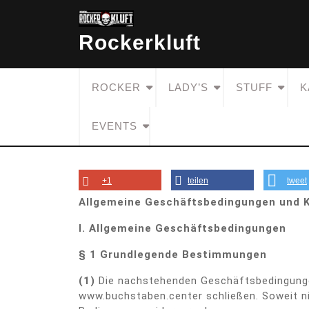
Skip
to
Rockerkluft
content
ROCKER
LADY’S
STUFF
K
EVENTS
+1
teilen
tweet
Allgemeine Geschäftsbedingungen und 
I. Allgemeine Geschäftsbedingungen
§ 1 Grundlegende Bestimmungen
(1)
Die nachstehenden Geschäftsbedingungen 
www.buchstaben.center schließen. Soweit ni