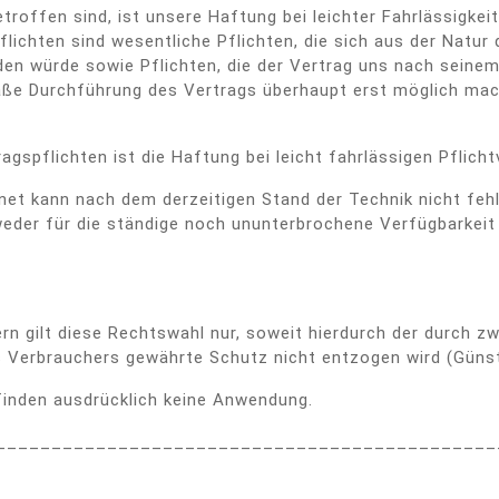
roffen sind, ist unsere Haftung bei leichter Fahrlässigkei
lichten sind wesentliche Pflichten, die sich aus der Natur
en würde sowie Pflichten, die der Vertrag uns nach seinem
äße Durchführung des Vertrags überhaupt erst möglich mac
gspflichten ist die Haftung bei leicht fahrlässigen Pflic
t kann nach dem derzeitigen Stand der Technik nicht fehle
weder für die ständige noch ununterbrochene Verfügbarkei
ern gilt diese Rechtswahl nur, soweit hierdurch der durch
Verbrauchers gewährte Schutz nicht entzogen wird (Günsti
nden ausdrücklich keine Anwendung.
_____________________________________________