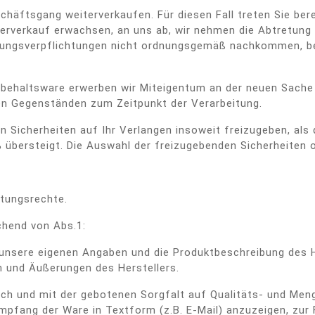
häftsgang weiterverkaufen. Für diesen Fall treten Sie bere
rverkauf erwachsen, an uns ab, wir nehmen die Abtretung an
lungsverpflichtungen nicht ordnungsgemäß nachkommen, beha
behaltsware erwerben wir Miteigentum an der neuen Sache
en Gegenständen zum Zeitpunkt der Verarbeitung.
n Sicherheiten auf Ihr Verlangen insoweit freizugeben, als 
 übersteigt. Die Auswahl der freizugebenden Sicherheiten o
tungsrechte.
chend von Abs.1:
unsere eigenen Angaben und die Produktbeschreibung des Her
n und Äußerungen des Herstellers.
glich und mit der gebotenen Sorgfalt auf Qualitäts- und M
pfang der Ware in Textform (z.B. E-Mail) anzuzeigen, zur F