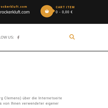
rockerkluft.com
CART ITEM
rockerkluft.com
0 -
0,00
€
LOW US:
rg Clemens) über die Internetseite
ls von Ihnen verwendeter eigener