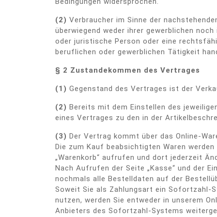
Bedingungen widersprochen.
(2)
Verbraucher im Sinne der nachstehenden 
überwiegend weder ihrer gewerblichen noch i
oder juristische Person oder eine rechtsfä
beruflichen oder gewerblichen Tätigkeit hand
§ 2 Zustandekommen des Vertrages
(1)
Gegenstand des Vertrages ist der Verka
(2)
Bereits mit dem Einstellen des jeweilige
eines Vertrages zu den in der Artikelbesc
(3)
Der Vertrag kommt über das Online-War
Die zum Kauf beabsichtigten Waren werden i
„Warenkorb“ aufrufen und dort jederzeit Ä
Nach Aufrufen der Seite „Kasse“ und der E
nochmals alle Bestelldaten auf der Bestellü
Soweit Sie als Zahlungsart ein Sofortzahl-
nutzen, werden Sie entweder in unserem Onl
Anbieters des Sofortzahl-Systems weitergel