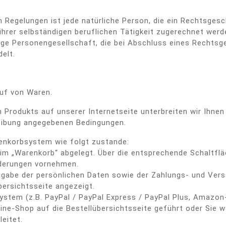
Regelungen ist jede natürliche Person, die ein Rechtsgesc
hrer selbständigen beruflichen Tätigkeit zugerechnet werd
hige Personengesellschaft, die bei Abschluss eines Rechtsg
elt.
uf von Waren.
n Produkts auf unserer Internetseite unterbreiten wir Ihne
hreibung angegebenen Bedingungen.
enkorbsystem wie folgt zustande:
m „Warenkorb“ abgelegt. Über die entsprechende Schaltfläc
nderungen vornehmen.
ingabe der persönlichen Daten sowie der Zahlungs- und Ve
bersichtsseite angezeigt.
System (z.B. PayPal / PayPal Express / PayPal Plus, Amaz
ine-Shop auf die Bestellübersichtsseite geführt oder Sie w
eitet.