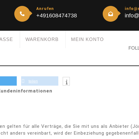
Anrufen
info@
+491608474738
info@
ASSE
WARENKORB
MEIN KONTO
FOL
teilen
Kundeninformationen
gelten für alle Verträge, die Sie mit uns als Anbieter (Jö
cht anders vereinbart, wird der Einbeziehung gegebenenfal