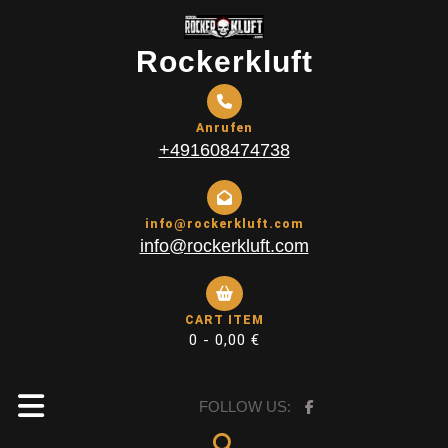
Skip
to
Rockerkluft
content
Anrufen
+491608474738
info@rockerkluft.com
info@rockerkluft.com
CART ITEM
0 -
0,00
€
Open
FOLLOW US: