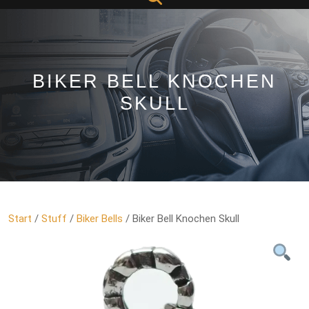
Button
BIKER BELL KNOCHEN
SKULL
Start
/
Stuff
/
Biker Bells
/ Biker Bell Knochen Skull