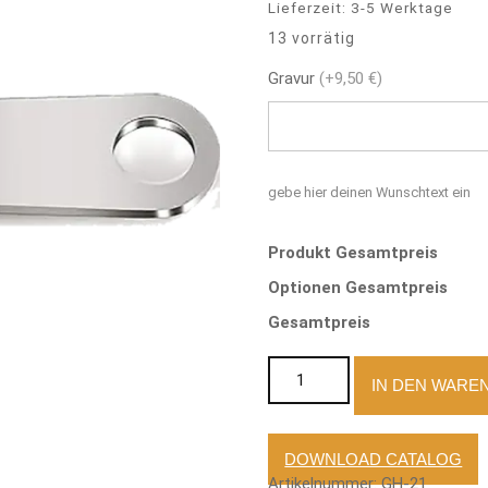
Lieferzeit:
3-5 Werktage
13 vorrätig
Gravur
(+9,50 €)
gebe hier deinen Wunschtext ein
Produkt Gesamtpreis
Optionen Gesamtpreis
Gesamtpreis
Glockenhalter mit und ohne G
IN DEN WARE
DOWNLOAD CATALOG
Artikelnummer:
GH-21