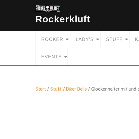
Skip
to
Rockerkluft
content
ROCKER
LADY’S
STUFF
K
EVENTS
Start
/
Stuff
/
Biker Bells
/ Glockenhalter mit und 