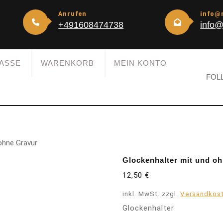
Anrufen
info@
+491608474738
info@
ASSE
WARENKORB
MEIN KONTO
FOL
ohne Gravur
Glockenhalter mit und o
12,50
€
inkl. MwSt.
zzgl.
Versandkos
Glockenhalter