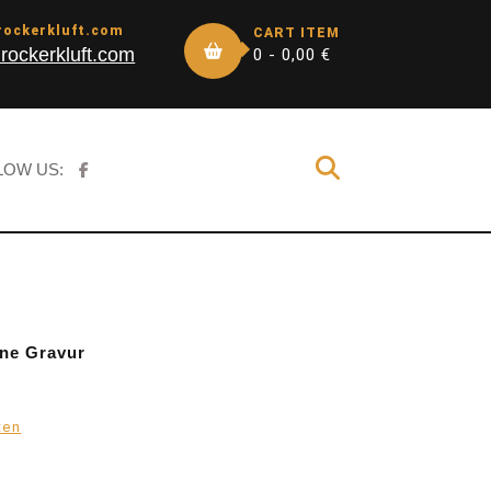
rockerkluft.com
CART ITEM
rockerkluft.com
0 -
0,00
€
LOW US:
hne Gravur
ten