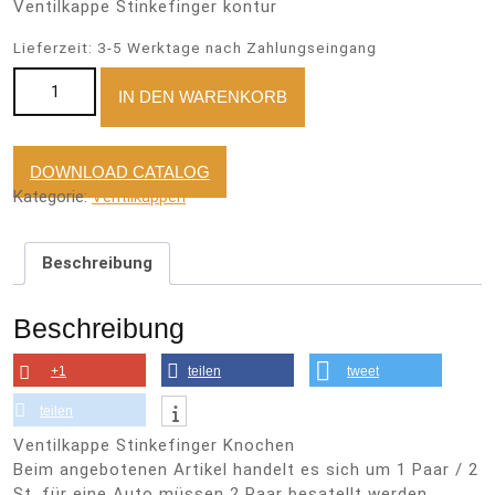
Ventilkappe Stinkefinger kontur
Lieferzeit:
3-5 Werktage nach Zahlungseingang
Ventilkappe Stinkefinger Knochen Menge
IN DEN WARENKORB
DOWNLOAD CATALOG
Kategorie:
Ventilkappen
Beschreibung
Beschreibung
+1
teilen
tweet
teilen
Ventilkappe Stinkefinger Knochen
Beim angebotenen Artikel handelt es sich um 1 Paar / 2
St. für eine Auto müssen 2 Paar besatellt werden