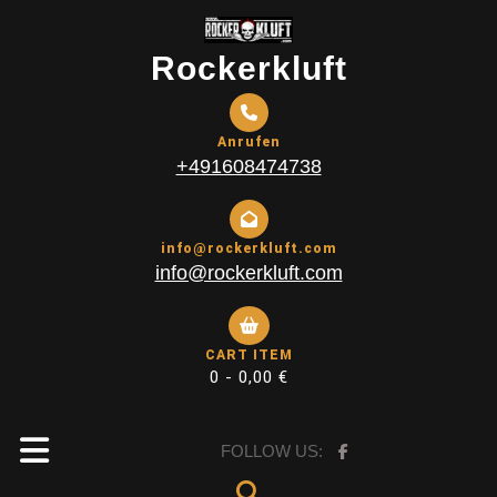
Skip
to
Rockerkluft
content
Anrufen
+491608474738
info@rockerkluft.com
info@rockerkluft.com
CART ITEM
0 -
0,00
€
Open
FOLLOW US: