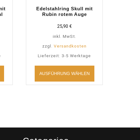
mit
Edelstahlring Skull mit
hl
Rubin rotem Auge
25,90
€
inkl. MwSt.
zzgl.
Versandkosten
e
Lieferzeit:
3-5 Werktage
Dieses
Dieses
Produkt
Produkt
AUSFÜHRUNG WÄHLEN
weist
weist
mehrere
mehrere
Varianten
Varianten
auf.
auf.
Die
Die
Optionen
Optionen
können
können
auf
auf
der
der