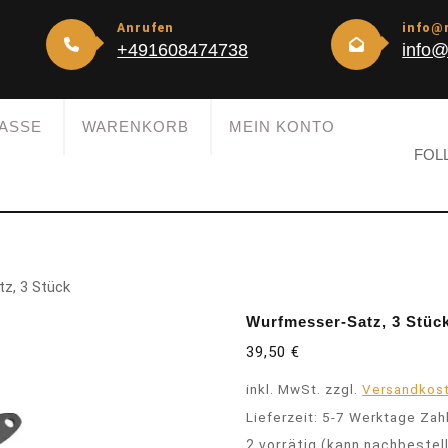
Anrufen
info@
+491608474738
info@
ASSE
WARENKORB
MEIN KONTO
FOL
z, 3 Stück
Wurfmesser-Satz, 3 Stüc
39,50
€
inkl. MwSt.
zzgl.
Versandkos
Lieferzeit:
5-7 Werktage Zah
2 vorrätig (kann nachbestel