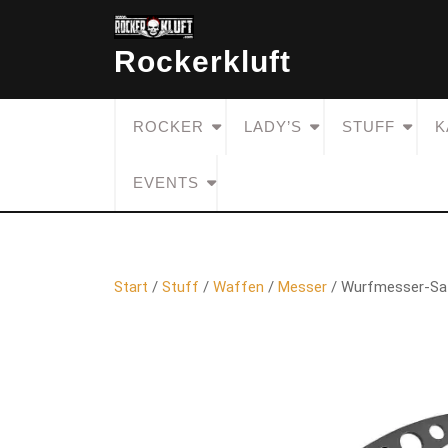
Skip
to
Rockerkluft
content
ROCKER
LADY’S
STUFF
K
EVENTS
Start
/
Stuff
/
Waffen
/
Messer
/ Wurfmesser-Sat