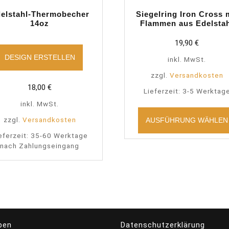
elstahl-Thermobecher
Siegelring Iron Cross 
14oz
Flammen aus Edelsta
19,90
€
DESIGN ERSTELLEN
inkl. MwSt.
zzgl.
Versandkosten
18,00
€
Lieferzeit:
3-5 Werktag
inkl. MwSt.
zzgl.
Versandkosten
AUSFÜHRUNG WÄHLEN
eferzeit:
35-60 Werktage
nach Zahlungseingang
ben
Datenschutzerklärung