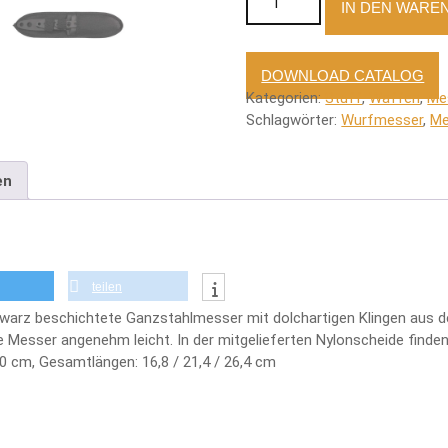
IN DEN WARE
DOWNLOAD CATALOG
Kategorien:
Stuff
,
Waffen
,
Me
Schlagwörter:
Wurfmesser
,
Me
en
teilen
hwarz beschichtete Ganzstahlmesser mit dolchartigen Klingen aus de
Messer angenehm leicht. In der mitgelieferten Nylonscheide finden
2,0 cm, Gesamtlängen: 16,8 / 21,4 / 26,4 cm