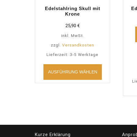
Edelstahlring Skull mit
Ed
Krone
25,90
€
inkl. MwSt.
zzgl.
Versandkosten
Lieferzeit:
3-5 Werktage
Dieses
Produkt
AUSFÜHRUNG WÄHLEN
weist
Li
mehrere
Varianten
auf.
Die
Optionen
können
auf
der
Kurze Erklärung
Anpro