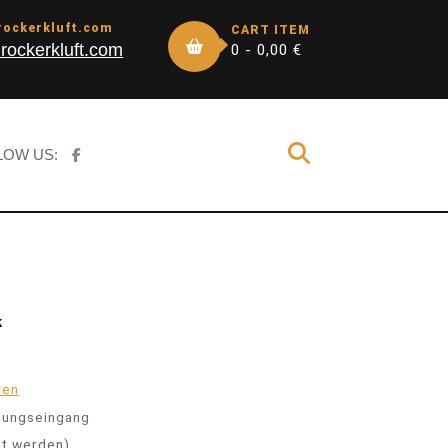
rockerkluft.com
CART ITEM
rockerkluft.com
0 -
0,00
€
LOW US:
k
ten
lungseingang
lt werden)