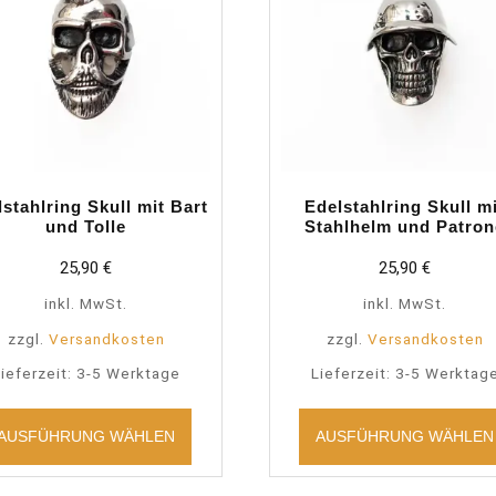
stahlring Skull mit Bart
Edelstahlring Skull m
und Tolle
Stahlhelm und Patron
25,90
€
25,90
€
inkl. MwSt.
inkl. MwSt.
zzgl.
Versandkosten
zzgl.
Versandkosten
ieferzeit:
3-5 Werktage
Lieferzeit:
3-5 Werktag
Dieses
Produkt
AUSFÜHRUNG WÄHLEN
AUSFÜHRUNG WÄHLEN
weist
mehrere