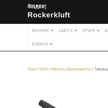
Skip
to
Rockerkluft
content
ROCKER
LADY’S
STUFF
K
EVENTS
Start
/
Stuff
/
Waffen
/
Abwehrwaffen
/ Telesko