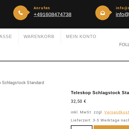
Anrufen
info@
+491608474738
info@
ASSE
WARENKORB
MEIN KONTO
FOL
p Schlagstock Standard
Teleskop Schlagstock St
32,50
€
inkl. MwSt.
zzgl.
Versandkos
Lieferzeit:
3-5 Werktage nac
Teleskop Schlagstock Standa