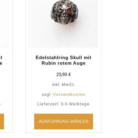
it
Edelstahlring Skull mit
e
Rubin rotem Auge
25,90
€
inkl. MwSt.
zzgl.
Versandkosten
e
Lieferzeit:
3-5 Werktage
Dieses
Dieses
Produkt
Produkt
AUSFÜHRUNG WÄHLEN
weist
weist
mehrere
mehrere