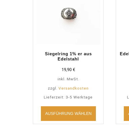
Siegelring 1% er aus
Edel
Edelstahl
19,90
€
inkl. MwSt.
zzgl.
Versandkosten
Lieferzeit:
3-5 Werktage
L
Dieses
Produkt
AUSFÜHRUNG WÄHLEN
weist
mehrere