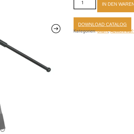
IN DEN WARE
DOWNLOAD CATALOG
Kategorien:
Stuff
,
Abwehrwaf