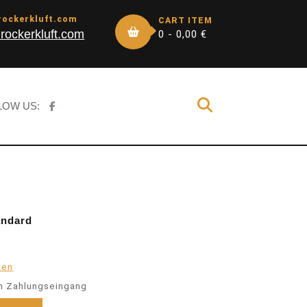
rockerkluft.com
CART ITEM
rockerkluft.com
0 -
0,00
€
LOW US:
andard
ten
h Zahlungseingang
rd Menge