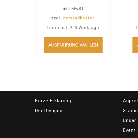
inkl. MwSt.
zzgl.
Versandkosten
Lieferzeit:
3-5 Werktage
L
Dieses
Produkt
AUSFÜHRUNG WÄHLEN
weist
mehrere
Varianten
auf.
Die
Optionen
können
auf
Kurze Erklärung
Anpro
der
Der Designer
Stamm
Produktseite
gewählt
Unser 
werden
Event 