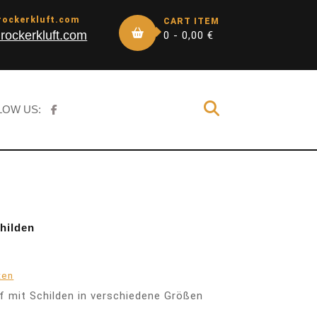
rockerkluft.com
CART ITEM
rockerkluft.com
0 -
0,00
€
LOW US:
hilden
ten
pf mit Schilden in verschiedene Größen