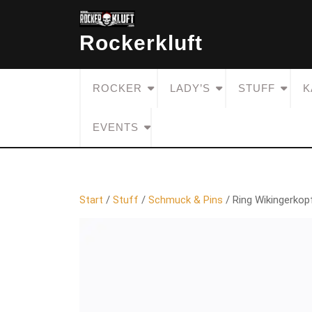
Skip
to
Rockerkluft
content
ROCKER
LADY’S
STUFF
K
EVENTS
Start
/
Stuff
/
Schmuck & Pins
/ Ring Wikingerkop