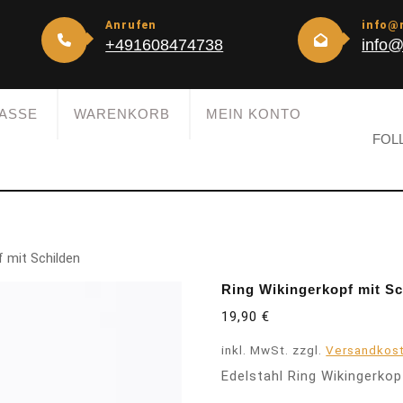
Anrufen
info@
+491608474738
info@
ASSE
WARENKORB
MEIN KONTO
FOL
f mit Schilden
Ring Wikingerkopf mit Sc
19,90
€
inkl. MwSt.
zzgl.
Versandkos
Edelstahl Ring Wikingerko