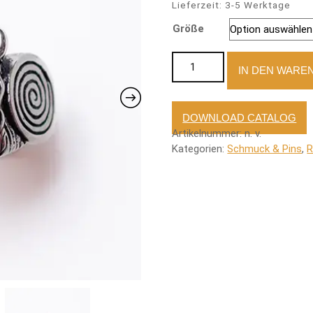
Lieferzeit:
3-5 Werktage
Größe
Ring Wikingerkopf mit Schilde
IN DEN WARE
DOWNLOAD CATALOG
Artikelnummer:
n. v.
Kategorien:
Schmuck & Pins
,
R