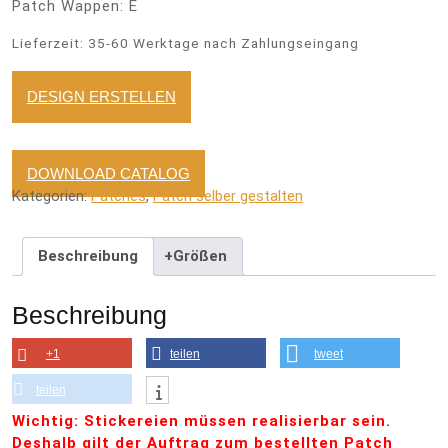
Patch Wappen: E
Lieferzeit:
35-60 Werktage nach Zahlungseingang
DESIGN ERSTELLEN
DOWNLOAD CATALOG
Kategorien:
Patches
,
Patch selber gestalten
Beschreibung
+Größen
Beschreibung
+1
teilen
tweet
teilen
Wichtig: Stickereien müssen realisierbar sein.
Deshalb gilt der Auftrag zum bestellten Patch