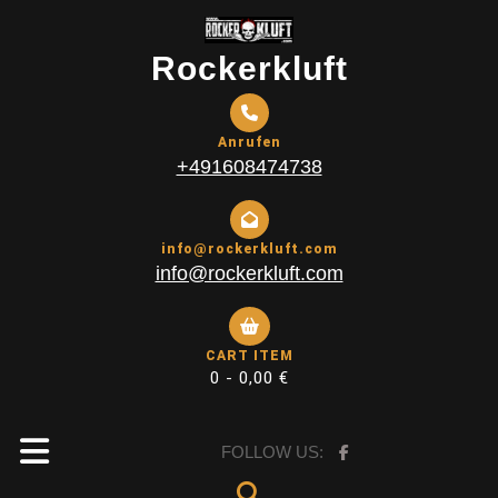
Skip
to
Rockerkluft
content
Anrufen
+491608474738
info@rockerkluft.com
info@rockerkluft.com
CART ITEM
0 -
0,00
€
Open
FOLLOW US: