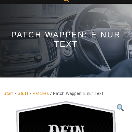
Button
PATCH WAPPEN: E NUR
TEXT
Start
/
Stuff
/
Patches
/ Patch Wappen: E nur Text