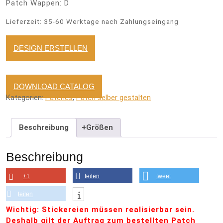
Patch Wappen: D
Lieferzeit:
35-60 Werktage nach Zahlungseingang
DESIGN ERSTELLEN
DOWNLOAD CATALOG
Kategorien:
Patches
,
Patch selber gestalten
Beschreibung
+Größen
Beschreibung
+1
teilen
tweet
teilen
Wichtig: Stickereien müssen realisierbar sein.
Deshalb gilt der Auftrag zum bestellten Patch