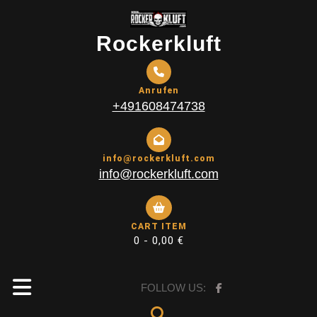
Skip
to
Rockerkluft
content
Anrufen
+491608474738
info@rockerkluft.com
info@rockerkluft.com
CART ITEM
0 -
0,00
€
Open
FOLLOW US: