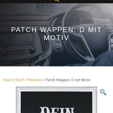
Button
PATCH WAPPEN: D MIT
MOTIV
Start
/
Stuff
/
Patches
/ Patch Wappen: D mit Motiv