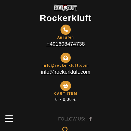
Skip
to
Rockerkluft
content
Anrufen
+491608474738
info@rockerkluft.com
info@rockerkluft.com
CART ITEM
0 -
0,00
€
Open
FOLLOW US: