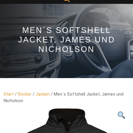
Button
MEN´S SOFTSHELL
JACKET, JAMES UND
NICHOLSON
Start
/
Rocker
/
Jacken
/ Men´s Softshell Jacket, James und
Nicholson