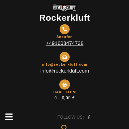
Skip
to
Rockerkluft
content
Anrufen
+491608474738
info@rockerkluft.com
info@rockerkluft.com
CART ITEM
0 -
0,00
€
Open
FOLLOW US: