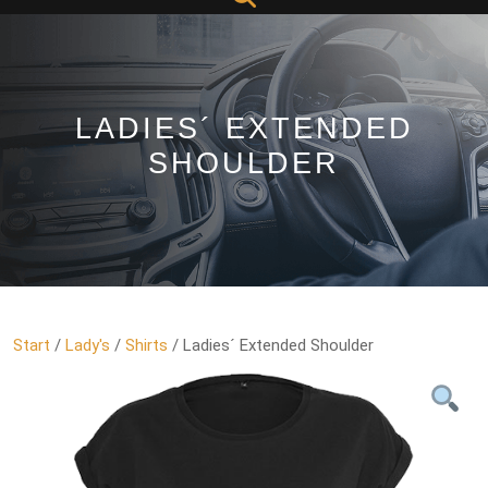
Button
LADIES´ EXTENDED
SHOULDER
Start
/
Lady's
/
Shirts
/ Ladies´ Extended Shoulder