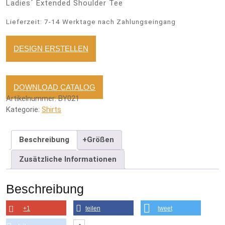
Ladies´ Extended Shoulder Tee
Lieferzeit:
7-14 Werktage nach Zahlungseingang
DESIGN ERSTELLEN
DOWNLOAD CATALOG
Artikelnummer:
BY021
Kategorie:
Shirts
Beschreibung
+Größen
Zusätzliche Informationen
Beschreibung
+1
teilen
tweet