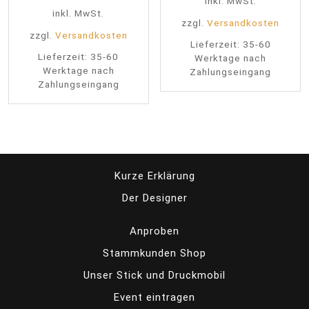
inkl. MwSt.
inkl. MwSt.
zzgl.
Versandkosten
zzgl.
Versandkosten
Lieferzeit:
35-60
Lieferzeit:
35-60
Werktage nach
Werktage nach
Zahlungseingang
Zahlungseingang
Kurze Erklärung
Der Designer
Anproben
Stammkunden Shop
Unser Stick und Druckmobil
Event eintragen