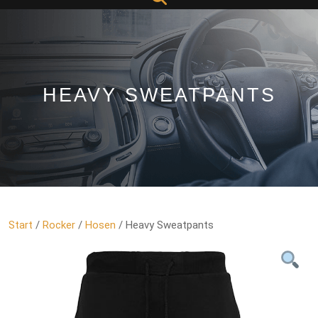
Button
HEAVY SWEATPANTS
Start
/
Rocker
/
Hosen
/ Heavy Sweatpants