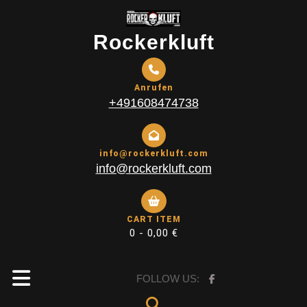
Skip
to
Rockerkluft
content
Anrufen
+491608474738
info@rockerkluft.com
info@rockerkluft.com
CART ITEM
0 -
0,00
€
Open
FOLLOW US: