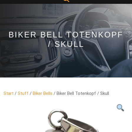
Button
BIKER BELL TOTENKOPF
/ SKULL
Start
/
Stuff
/
Biker Bells
/ Biker Bell Totenkopf / Skull