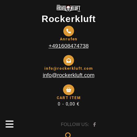
Skip
to
Rockerkluft
content
Anrufen
+491608474738
info@rockerkluft.com
info@rockerkluft.com
CART ITEM
0 -
0,00
€
Open
FOLLOW US: