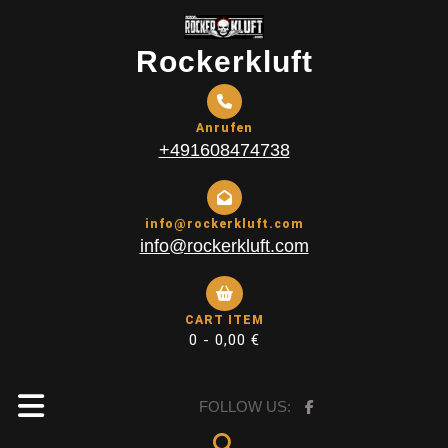
Skip
to
Rockerkluft
content
Anrufen
+491608474738
info@rockerkluft.com
info@rockerkluft.com
CART ITEM
0 -
0,00
€
Open
FOLLOW US: