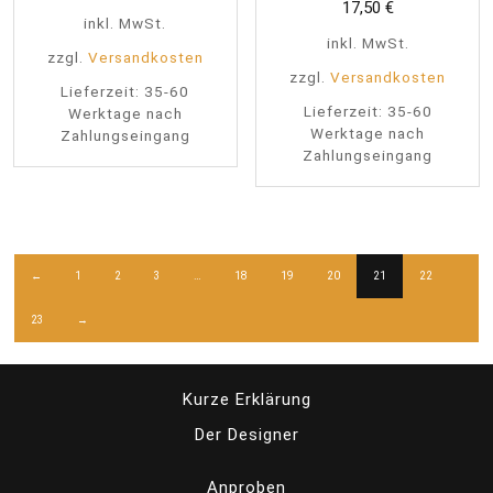
17,50
€
inkl. MwSt.
inkl. MwSt.
zzgl.
Versandkosten
zzgl.
Versandkosten
Lieferzeit:
35-60
Lieferzeit:
35-60
Werktage nach
Werktage nach
Zahlungseingang
Zahlungseingang
←
1
2
3
…
18
19
20
21
22
23
→
Kurze Erklärung
Der Designer
Anproben