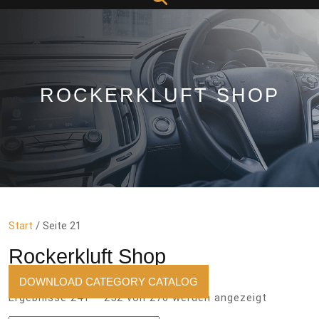
Button
ROCKERKLUFT SHOP
Start
/ Seite 21
Rockerkluft Shop
DOWNLOAD CATEGORY CATALOG
Nach
Ergebnisse 241 – 252 von 276 werden angezeigt
Aktualitä