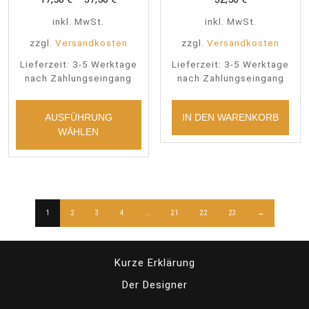
inkl. MwSt.
inkl. MwSt.
zzgl.
Versandkosten
zzgl.
Versandkosten
Lieferzeit:
3-5 Werktage
Lieferzeit:
3-5 Werktage
nach Zahlungseingang
nach Zahlungseingang
Dieses
Produkt
AUSFÜHRUNG
IN DEN WARENKORB
weist
WÄHLEN
mehrere
Varianten
auf.
Die
Optionen
1
2
3
4
…
21
22
23
→
können
auf
der
Kurze Erklärung
Produktseite
gewählt
Der Designer
werden