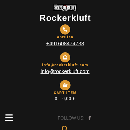
Skip
to
Rockerkluft
content
Anrufen
+491608474738
info@rockerkluft.com
info@rockerkluft.com
CART ITEM
0 -
0,00
€
Open
FOLLOW US: