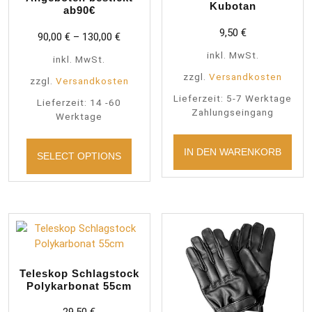
Kubotan
ab90€
9,50
€
90,00
€
–
130,00
€
inkl. MwSt.
inkl. MwSt.
zzgl.
Versandkosten
zzgl.
Versandkosten
Lieferzeit:
5-7 Werktage
Lieferzeit:
14 -60
Zahlungseingang
Werktage
Dieses
Produkt
IN DEN WARENKORB
SELECT OPTIONS
weist
mehrere
Varianten
auf.
Die
Optionen
können
Teleskop Schlagstock
auf
Polykarbonat 55cm
der
Produktseite