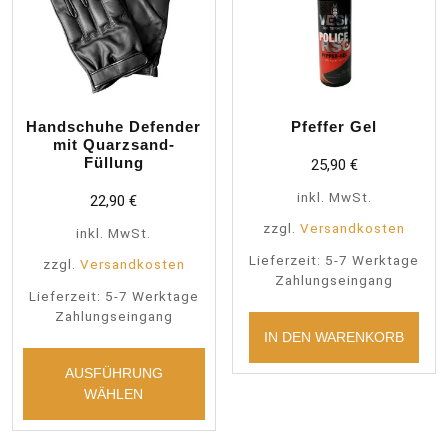
der
Pro
gew
wer
Handschuhe Defender
Pfeffer Gel
mit Quarzsand-
Füllung
25,90
€
inkl. MwSt.
22,90
€
zzgl.
Versandkosten
inkl. MwSt.
Lieferzeit:
5-7 Werktage
zzgl.
Versandkosten
Zahlungseingang
Lieferzeit:
5-7 Werktage
Zahlungseingang
IN DEN WARENKORB
Dieses
Produkt
AUSFÜHRUNG
weist
WÄHLEN
mehrere
Varianten