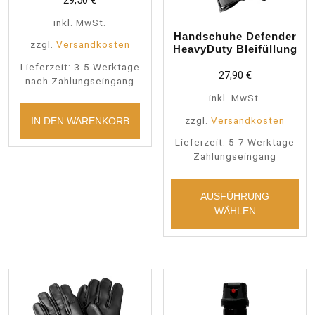
29,50
€
gewählt
werden
inkl. MwSt.
Handschuhe Defender
zzgl.
Versandkosten
HeavyDuty Bleifüllung
Lieferzeit:
3-5 Werktage
27,90
€
nach Zahlungseingang
inkl. MwSt.
zzgl.
Versandkosten
IN DEN WARENKORB
Lieferzeit:
5-7 Werktage
Zahlungseingang
Die
Pro
AUSFÜHRUNG
wei
WÄHLEN
meh
Var
auf
Die
Opt
kön
auf