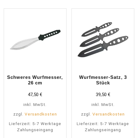
auf.
Die
Optionen
können
auf
der
Produktseite
gewählt
werden
Schweres Wurfmesser,
Wurfmesser-Satz, 3
26 cm
Stück
47,50
€
39,50
€
inkl. MwSt.
inkl. MwSt.
zzgl.
Versandkosten
zzgl.
Versandkosten
Lieferzeit:
5-7 Werktage
Lieferzeit:
5-7 Werktage
Zahlungseingang
Zahlungseingang